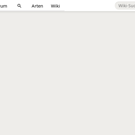
rum
Arten
Wiki
search