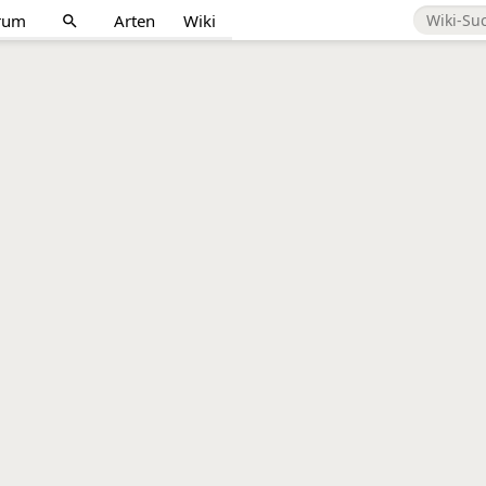
rum
Arten
Wiki
search