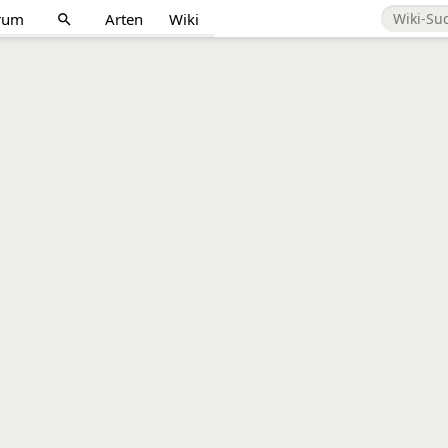
rum
Arten
Wiki
search