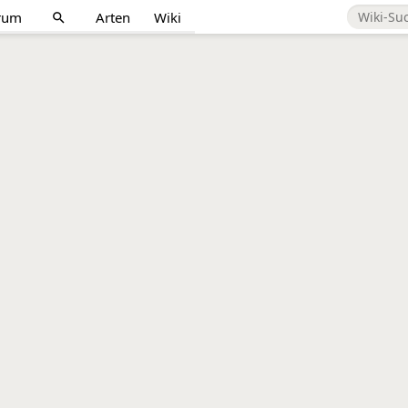
rum
Arten
Wiki
search