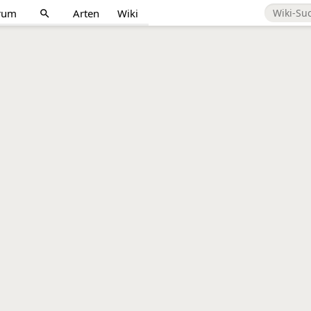
rum
Arten
Wiki
search