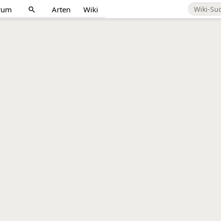
rum
Arten
Wiki
search