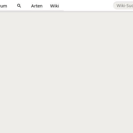
rum
Arten
Wiki
search