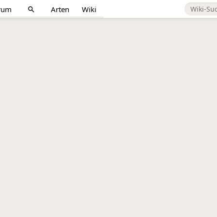
rum
Arten
Wiki
search