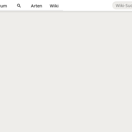
rum
Arten
Wiki
search