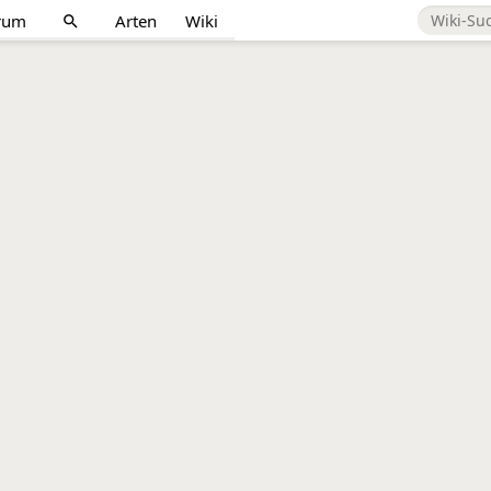
rum
Arten
Wiki
search