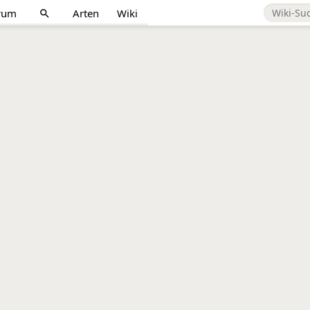
rum
Arten
Wiki
search