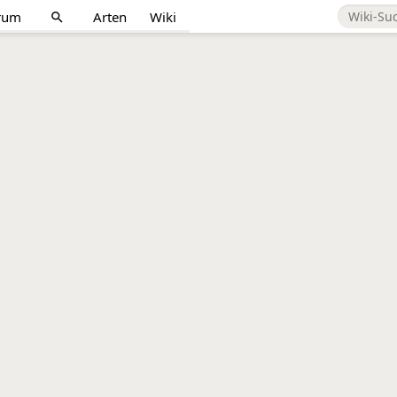
rum
Arten
Wiki
search