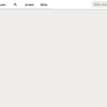
rum
Arten
Wiki
search