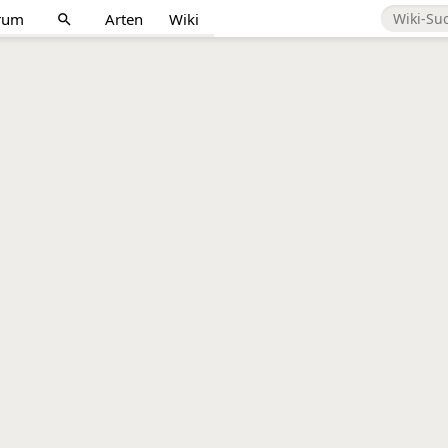
rum
Arten
Wiki
search