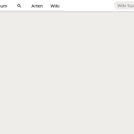
rum
Arten
Wiki
search