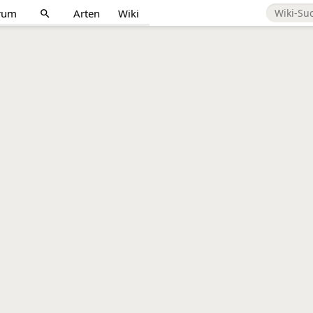
rum
Arten
Wiki
search