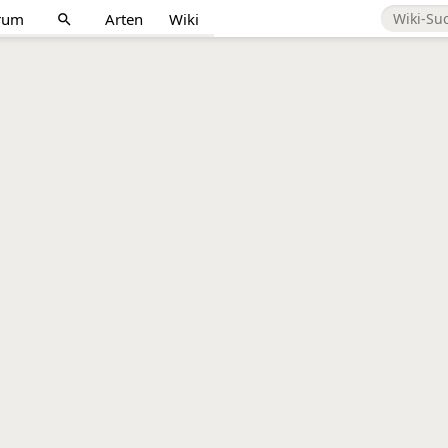
rum
Arten
Wiki
search