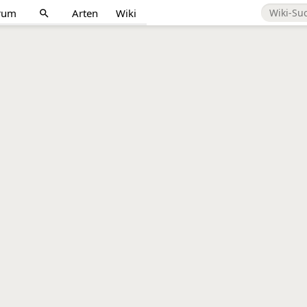
rum
Arten
Wiki
search