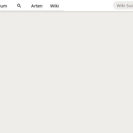
rum
Arten
Wiki
search