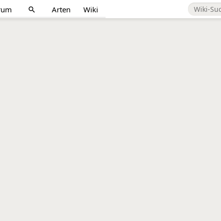
rum
Arten
Wiki
search