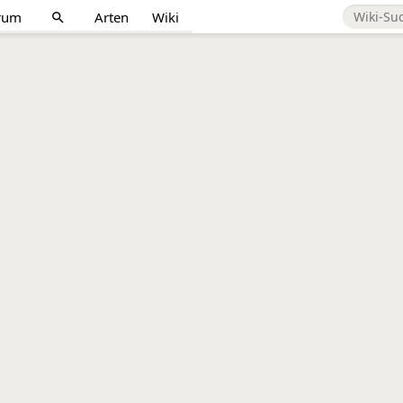
rum
Arten
Wiki
search