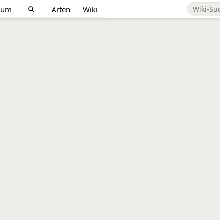
rum
Arten
Wiki
search