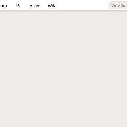
rum
Arten
Wiki
search