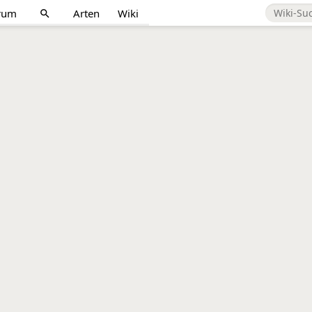
rum
Arten
Wiki
search