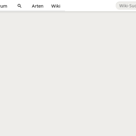
rum
Arten
Wiki
search