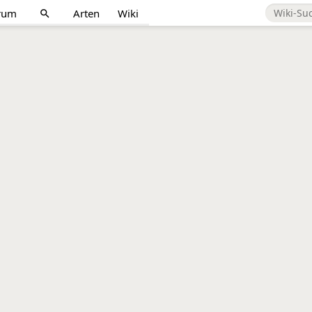
rum
Arten
Wiki
search