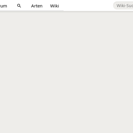
rum
Arten
Wiki
search