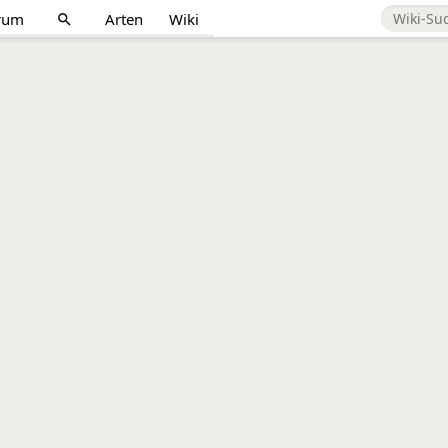
rum
Arten
Wiki
search