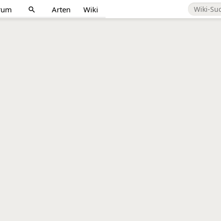
rum
Arten
Wiki
search