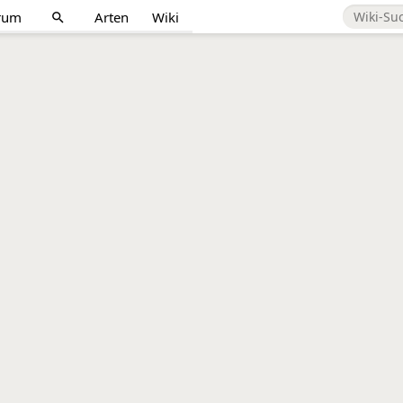
rum
Arten
Wiki
search