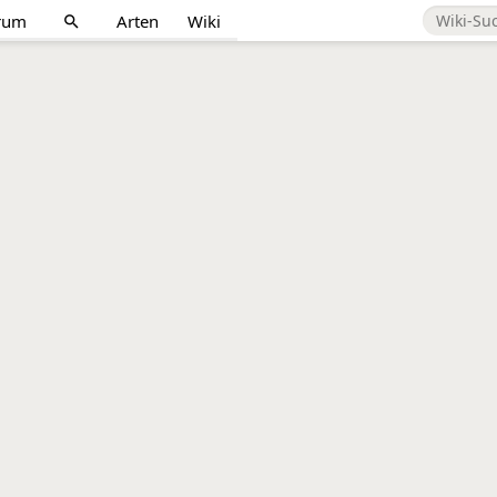
rum
Arten
Wiki
search