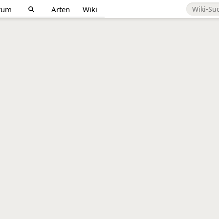
rum
Arten
Wiki
search