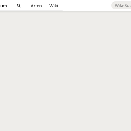
rum
Arten
Wiki
search