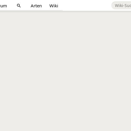
rum
Arten
Wiki
search