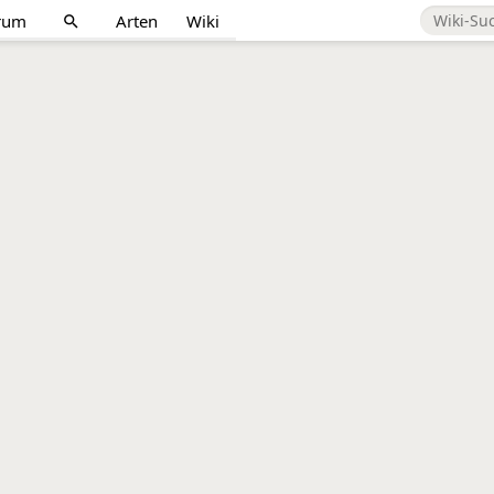
rum
Arten
Wiki
search