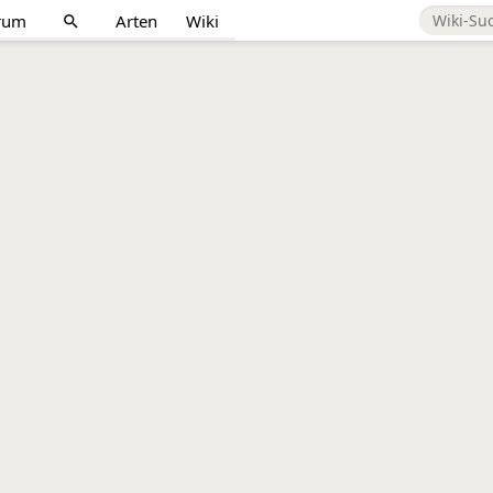
rum
Arten
Wiki
search