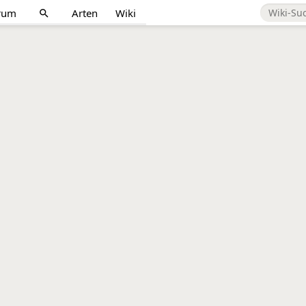
rum
Arten
Wiki
search