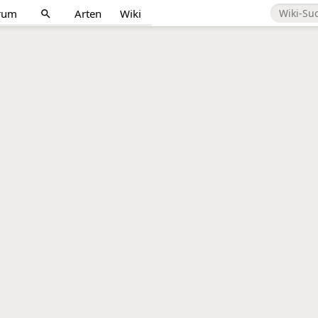
rum
Arten
Wiki
search