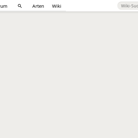
rum
Arten
Wiki
search