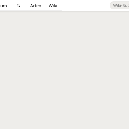
rum
Arten
Wiki
search