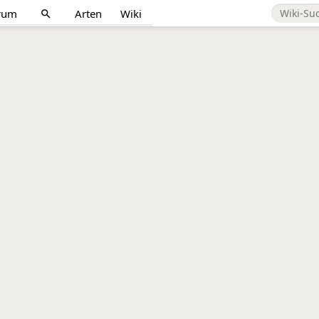
rum
Arten
Wiki
search