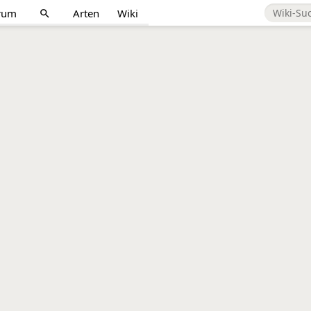
rum
Arten
Wiki
search