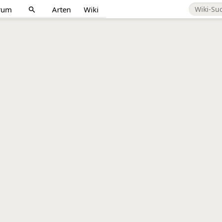
rum
Arten
Wiki
search