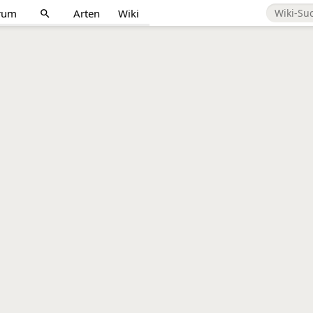
rum
Arten
Wiki
search