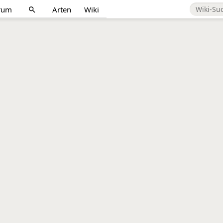
rum
Arten
Wiki
search