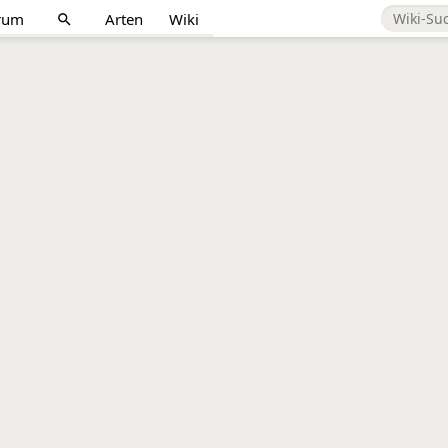
rum
Arten
Wiki
search