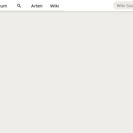
rum
Arten
Wiki
search