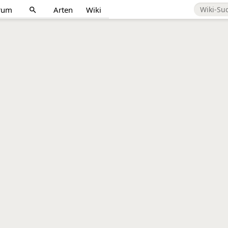
rum
Arten
Wiki
search