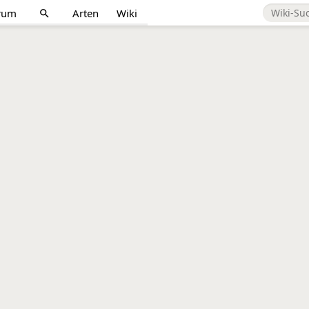
rum
Arten
Wiki
search