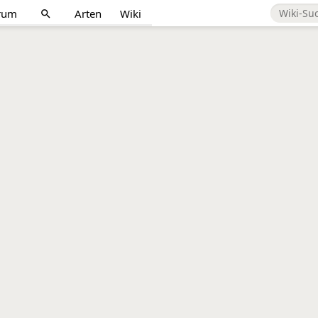
rum
Arten
Wiki
search